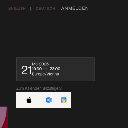
ANMELDEN
ENGLISH
|
DEUTSCH
ME
DAS HAUS
KONTAKT
STUDIO & BÜRO
Mai 2026
21
19:00
23:00
Europe/Vienna
Zum Kalender hinzufügen: