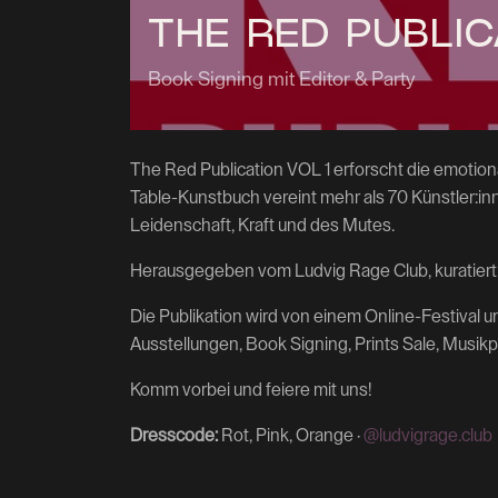
THE RED PUBLIC
Book Signing mit Editor & Party
The Red Publication VOL 1 erforscht die emotion
Table-Kunstbuch vereint mehr als 70 Künstler:inn
Leidenschaft, Kraft und des Mutes.
Herausgegeben vom Ludvig Rage Club, kuratiert
Die Publikation wird von einem Online-Festival 
Ausstellungen, Book Signing, Prints Sale, Musi
Komm vorbei und feiere mit uns!
Dresscode:
Rot, Pink, Orange ·
@ludvigrage.club