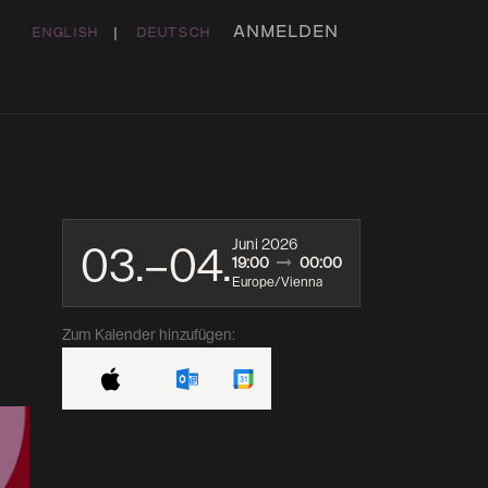
ANMELDEN
ENGLISH
|
DEUTSCH
ME
DAS HAUS
KONTAKT
STUDIO & BÜRO
Juni 2026
03.–04.
19:00
00:00
Europe/Vienna
Zum Kalender hinzufügen: