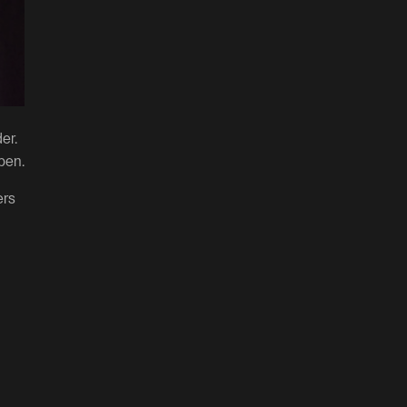
er.
ben.
ers