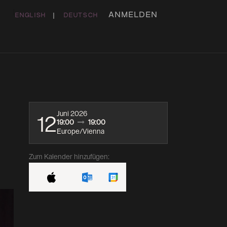
ANMELDEN
ENGLISH
|
DEUTSCH
ME
DAS HAUS
KONTAKT
STUDIO & BÜRO
Juni 2026
12
19:00
19:00
Europe/Vienna
Zum Kalender hinzufügen: